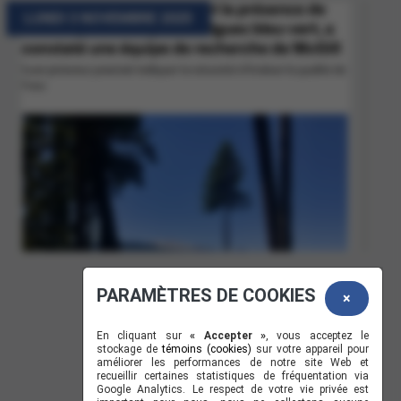
LUNDI 3 NOVEMBRE 2025
PARAMÈTRES DE COOKIES
×
En cliquant sur
« Accepter »
, vous acceptez le
stockage de
témoins (cookies)
sur votre appareil pour
améliorer les performances de notre site Web et
recueillir certaines statistiques de fréquentation via
Google Analytics. Le respect de votre vie privée est