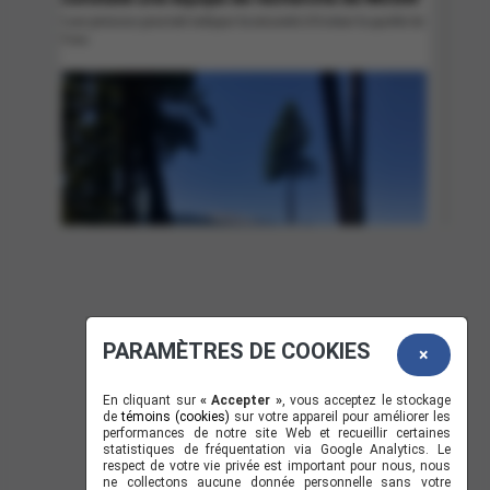
PARAMÈTRES DE COOKIES
×
En cliquant sur
« Accepter »
, vous acceptez le stockage
de
témoins (cookies)
sur votre appareil pour améliorer les
performances de notre site Web et recueillir certaines
statistiques de fréquentation via Google Analytics. Le
respect de votre vie privée est important pour nous, nous
ne collectons aucune donnée personnelle sans votre
C.P. 45